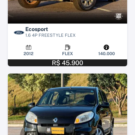
Ecosport
1.6 4P FREESTYLE FLEX
2012
FLEX
140.000
R$ 45.900