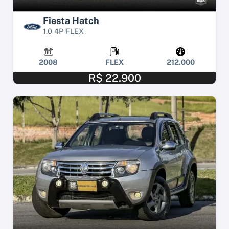
Fiesta Hatch
1.0 4P FLEX
2008
FLEX
212.000
R$ 22.900