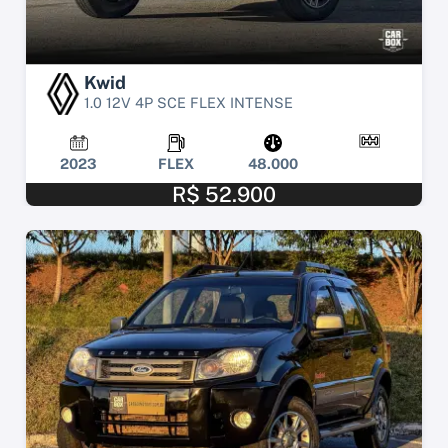
Kwid
1.0 12V 4P SCE FLEX INTENSE
2023
FLEX
48.000
R$ 52.900