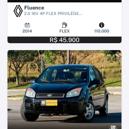
Fluence
2.0 16V 4P FLEX PRIVILÉGE...
2014
FLEX
110.000
R$ 45.900