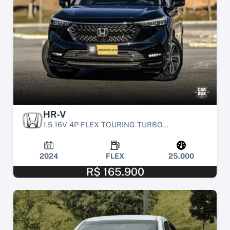
HR-V
1.5 16V 4P FLEX TOURING TURBO...
2024
FLEX
25.000
R$ 165.900