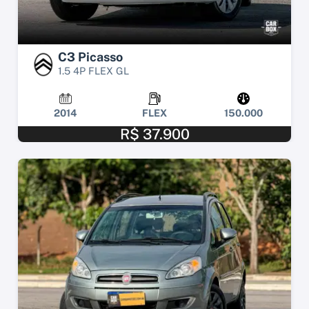
C3 Picasso
1.5 4P FLEX GL
2014
FLEX
150.000
R$ 37.900