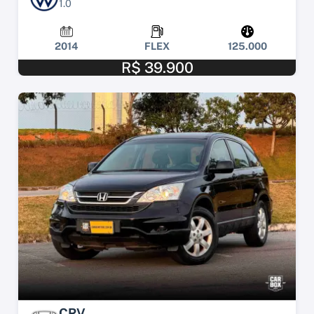
1.0
2014
FLEX
125.000
R$ 39.900
CRV