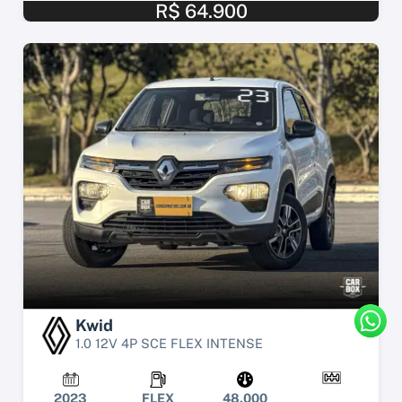
R$ 64.900
Kwid
1.0 12V 4P SCE FLEX INTENSE
2023
FLEX
48.000