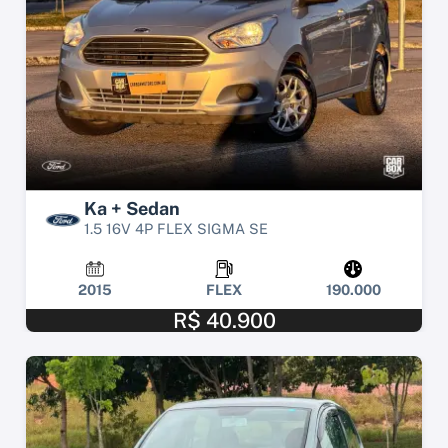
Ka + Sedan
1.5 16V 4P FLEX SIGMA SE
2015
FLEX
190.000
R$ 40.900