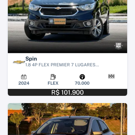
Spin
1.8 4P FLEX PREMIER 7 LUGARES...
2024
FLEX
70.000
R$ 101.900