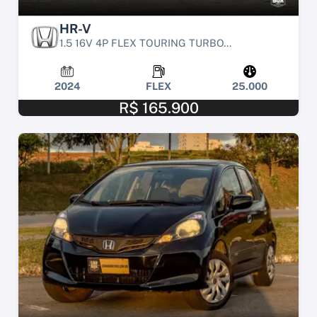
HR-V
1.5 16V 4P FLEX TOURING TURBO...
2024
FLEX
25.000
R$ 165.900