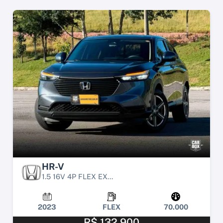
HR-V
1.5 16V 4P FLEX EX...
2023
FLEX
70.000
R$ 132.900