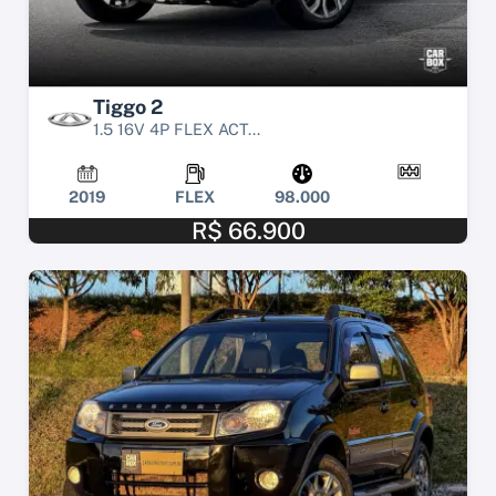
Tiggo 2
1.5 16V 4P FLEX ACT...
2019
FLEX
98.000
R$ 66.900