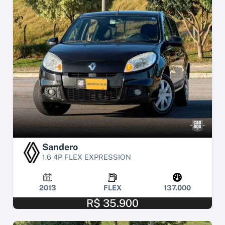
Sandero
1.6 4P FLEX EXPRESSION
2013
FLEX
137.000
R$ 35.900