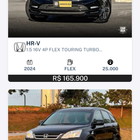
HR-V
1.5 16V 4P FLEX TOURING TURBO...
2024
FLEX
25.000
R$ 165.900