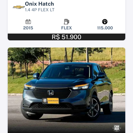
Onix Hatch
1.4 4P FLEX LT
2015
FLEX
115.000
R$ 51.900