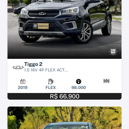
Tiggo 2
1.5 16V 4P FLEX ACT...
2019
FLEX
98.000
R$ 66.900