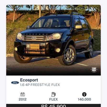
Ecosport
1.6 4P FREESTYLE FLEX
2012
FLEX
140.000
R$ 45.900