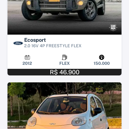
Ecosport
2.0 16V 4P FREESTYLE FLEX
2012
FLEX
150.000
R$ 46.900