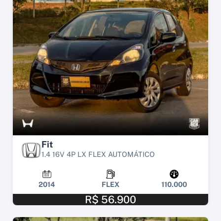
Fit
1.4 16V 4P LX FLEX AUTOMÁTICO
2014
FLEX
110.000
R$ 56.900