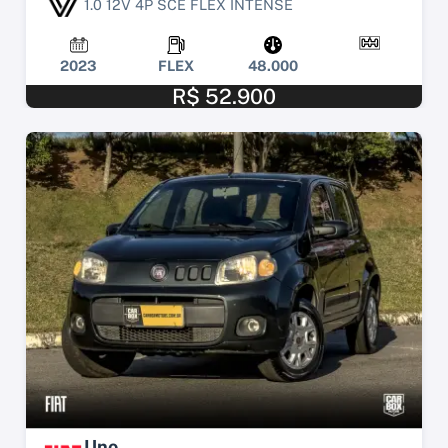
1.0 12V 4P SCE FLEX INTENSE
2023
FLEX
48.000
R$ 52.900
Uno