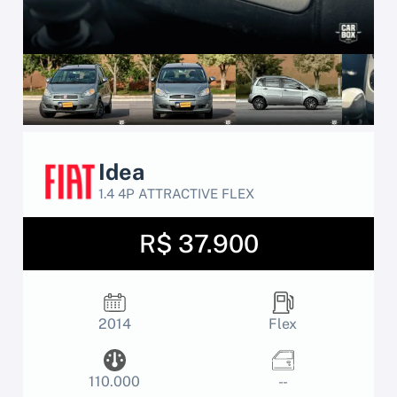
Idea
1.4 4P ATTRACTIVE FLEX
R$ 37.900
2014
Flex
110.000
- -